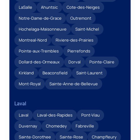
LaSalle
Ahuntsic
Cote-des-Neiges
Notre-Dame-de-Grace
Outremont
Hochelaga-Maisonneuve
Saint-Michel
Montreal-Nord
Riviere-des-Prairies
Pointe-aux-Trembles
Pierrefonds
Dollard-des-Ormeaux
Dorval
Pointe-Claire
Kirkland
Beaconsfield
Saint-Laurent
Mont-Royal
Sainte-Anne-de-Bellevue
Laval
Laval
Laval-des-Rapides
Pont-Viau
Duvernay
Chomedey
Fabreville
Sainte-Dorothee
Sainte-Rose
Champfleury