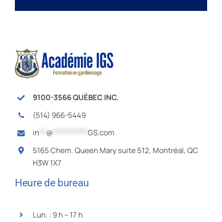
9100-3566 QUÉBEC INC.
(514) 966-5449
in
**
@
**********
GS.com
5165 Chem. Queen Mary suite 512, Montréal, QC
H3W 1X7
Heure de bureau
Lun. : 9 h – 17 h