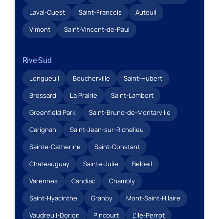
Laval-Ouest
Saint-Francois
Auteuil
Vimont
Saint-Vincent-de-Paul
Rive-Sud
Longueuil
Boucherville
Saint-Hubert
Brossard
La Prairie
Saint-Lambert
Greenfield Park
Saint-Bruno-de-Montarville
Carignan
Saint-Jean-sur-Richelieu
Sainte-Catherine
Saint-Constant
Chateauguay
Sainte-Julie
Beloeil
Varennes
Candiac
Chambly
Saint-Hyacinthe
Granby
Mont-Saint-Hilaire
Vaudreuil-Dorion
Pincourt
L’Ile-Perrot