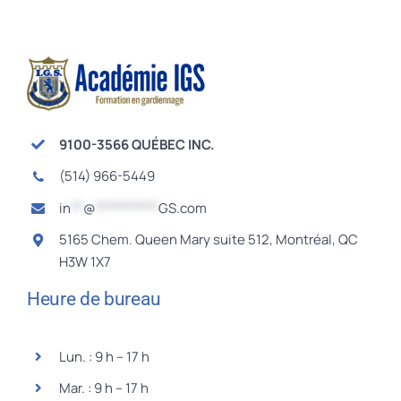
9100-3566 QUÉBEC INC.
(514) 966-5449
in
**
@
**********
GS.com
5165 Chem. Queen Mary suite 512, Montréal, QC
H3W 1X7
Heure de bureau
Lun. : 9 h – 17 h
Mar. : 9 h – 17 h