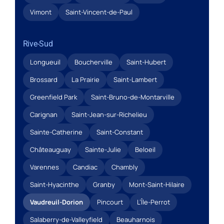
Vimont
Saint-Vincent-de-Paul
Rive-Sud
Longueuil
Boucherville
Saint-Hubert
Brossard
La Prairie
Saint-Lambert
Greenfield Park
Saint-Bruno-de-Montarville
Carignan
Saint-Jean-sur-Richelieu
Sainte-Catherine
Saint-Constant
Châteauguay
Sainte-Julie
Beloeil
Varennes
Candiac
Chambly
Saint-Hyacinthe
Granby
Mont-Saint-Hilaire
Vaudreuil-Dorion
Pincourt
L’Île-Perrot
Salaberry-de-Valleyfield
Beauharnois