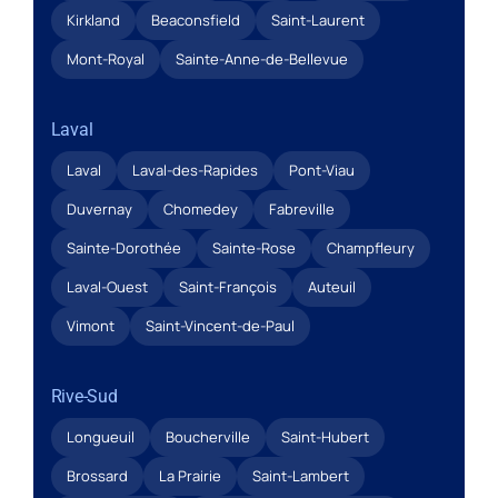
Kirkland
Beaconsfield
Saint-Laurent
Mont-Royal
Sainte-Anne-de-Bellevue
Laval
Laval
Laval-des-Rapides
Pont-Viau
Duvernay
Chomedey
Fabreville
Sainte-Dorothée
Sainte-Rose
Champfleury
Laval-Ouest
Saint-François
Auteuil
Vimont
Saint-Vincent-de-Paul
Rive-Sud
Longueuil
Boucherville
Saint-Hubert
Brossard
La Prairie
Saint-Lambert