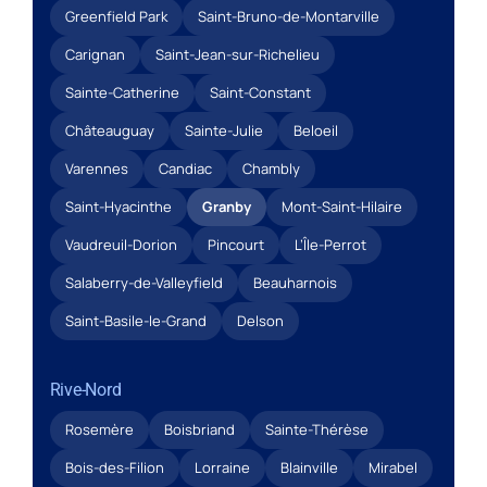
Greenfield Park
Saint-Bruno-de-Montarville
Carignan
Saint-Jean-sur-Richelieu
Sainte-Catherine
Saint-Constant
Châteauguay
Sainte-Julie
Beloeil
Varennes
Candiac
Chambly
Saint-Hyacinthe
Granby
Mont-Saint-Hilaire
Vaudreuil-Dorion
Pincourt
L’Île-Perrot
Salaberry-de-Valleyfield
Beauharnois
Saint-Basile-le-Grand
Delson
Rive-Nord
Rosemère
Boisbriand
Sainte-Thérèse
Bois-des-Filion
Lorraine
Blainville
Mirabel