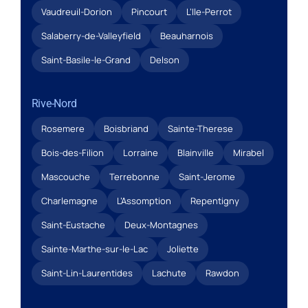
Vaudreuil-Dorion
Pincourt
L’Ile-Perrot
Salaberry-de-Valleyfield
Beauharnois
Saint-Basile-le-Grand
Delson
Rive-Nord
Rosemere
Boisbriand
Sainte-Therese
Bois-des-Filion
Lorraine
Blainville
Mirabel
Mascouche
Terrebonne
Saint-Jerome
Charlemagne
L’Assomption
Repentigny
Saint-Eustache
Deux-Montagnes
Sainte-Marthe-sur-le-Lac
Joliette
Saint-Lin-Laurentides
Lachute
Rawdon