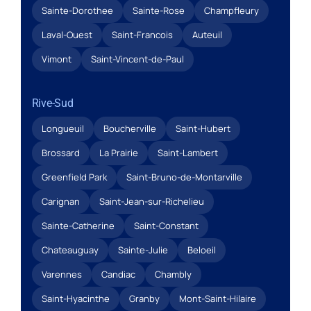
Sainte-Dorothee
Sainte-Rose
Champfleury
Laval-Ouest
Saint-Francois
Auteuil
Vimont
Saint-Vincent-de-Paul
Rive-Sud
Longueuil
Boucherville
Saint-Hubert
Brossard
La Prairie
Saint-Lambert
Greenfield Park
Saint-Bruno-de-Montarville
Carignan
Saint-Jean-sur-Richelieu
Sainte-Catherine
Saint-Constant
Chateauguay
Sainte-Julie
Beloeil
Varennes
Candiac
Chambly
Saint-Hyacinthe
Granby
Mont-Saint-Hilaire