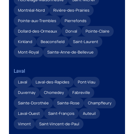
Montréal-Nord
Rivière-des-Prairies
Pointe-aux-Trembles
Pierrefonds
Dollard-des-Ormeaux
Dorval
Pointe-Claire
Kirkland
Beaconsfield
Saint-Laurent
Mont-Royal
Sainte-Anne-de-Bellevue
Laval
Laval
Laval-des-Rapides
Pont-Viau
Duvernay
Chomedey
Fabreville
Sainte-Dorothée
Sainte-Rose
Champfleury
Laval-Ouest
Saint-François
Auteuil
Vimont
Saint-Vincent-de-Paul