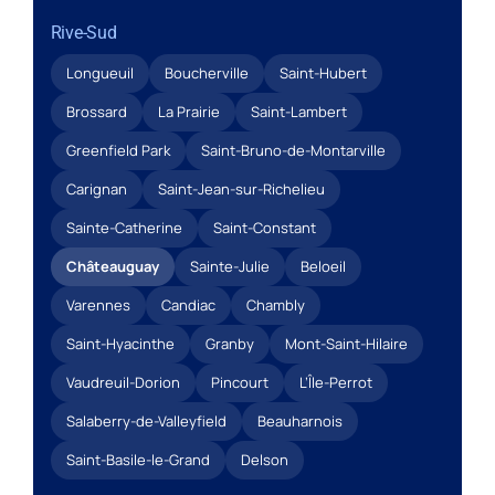
Rive-Sud
Longueuil
Boucherville
Saint-Hubert
Brossard
La Prairie
Saint-Lambert
Greenfield Park
Saint-Bruno-de-Montarville
Carignan
Saint-Jean-sur-Richelieu
Sainte-Catherine
Saint-Constant
Châteauguay
Sainte-Julie
Beloeil
Varennes
Candiac
Chambly
Saint-Hyacinthe
Granby
Mont-Saint-Hilaire
Vaudreuil-Dorion
Pincourt
L’Île-Perrot
Salaberry-de-Valleyfield
Beauharnois
Saint-Basile-le-Grand
Delson