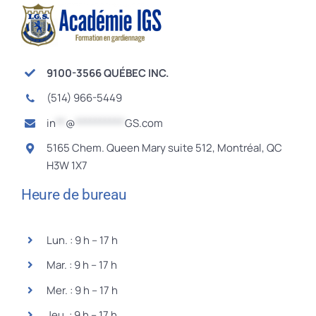
9100-3566 QUÉBEC INC.
(514) 966-5449
in
**
@
**********
GS.com
5165 Chem. Queen Mary suite 512, Montréal, QC
H3W 1X7
Heure de bureau
Lun. : 9 h – 17 h
Mar. : 9 h – 17 h
Mer. : 9 h – 17 h
Jeu. : 9 h – 17 h