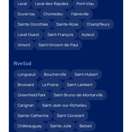
Laval
Laval-des-Rapides
Pont-Viau
Duvernay
Chomedey
Fabreville
Sainte-Dorothée
Sainte-Rose
Champfleury
Laval-Ouest
Saint-François
Auteuil
Vimont
Saint-Vincent-de-Paul
Rive-Sud
Longueuil
Boucherville
Saint-Hubert
Brossard
La Prairie
Saint-Lambert
Greenfield Park
Saint-Bruno-de-Montarville
Carignan
Saint-Jean-sur-Richelieu
Sainte-Catherine
Saint-Constant
Châteauguay
Sainte-Julie
Beloeil