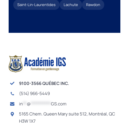
Saint-Lin-Laurentides
Lachute
Rawdon
9100-3566 QUÉBEC INC.
(514) 966-5449
in
**
@
**********
GS.com
5165 Chem. Queen Mary suite 512, Montréal, QC
H3W 1X7