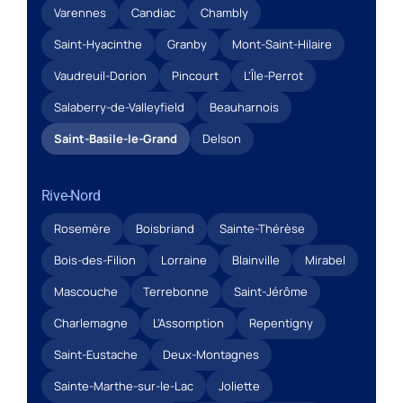
Varennes
Candiac
Chambly
Saint-Hyacinthe
Granby
Mont-Saint-Hilaire
Vaudreuil-Dorion
Pincourt
L’Île-Perrot
Salaberry-de-Valleyfield
Beauharnois
Saint-Basile-le-Grand
Delson
Rive-Nord
Rosemère
Boisbriand
Sainte-Thérèse
Bois-des-Filion
Lorraine
Blainville
Mirabel
Mascouche
Terrebonne
Saint-Jérôme
Charlemagne
L’Assomption
Repentigny
Saint-Eustache
Deux-Montagnes
Sainte-Marthe-sur-le-Lac
Joliette