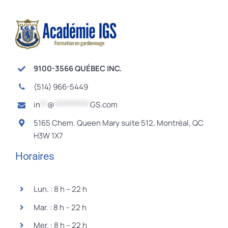
9100-3566 QUÉBEC INC.
(514) 966-5449
in
**
@
**********
GS.com
5165 Chem. Queen Mary suite 512, Montréal, QC
H3W 1X7
Horaires
Lun. : 8 h – 22 h
Mar. : 8 h – 22 h
Mer. : 8 h – 22 h