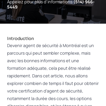
Inscrivez-vous
Appelez pour plus d’informations
(514) 966-
5449
Contact
English
Introduction
Devenir agent de sécurité à Montréal est un
parcours qui peut sembler complexe, mais
avec les bonnes informations et une
formation adéquate, cela peut être réalisé
rapidement. Dans cet article, nous allons
explorer combien de temps il faut pour obtenir
votre certification d’agent de sécurité,
notamment la durée des cours, les options
d’horaire disponibles, et les étapes à suivre